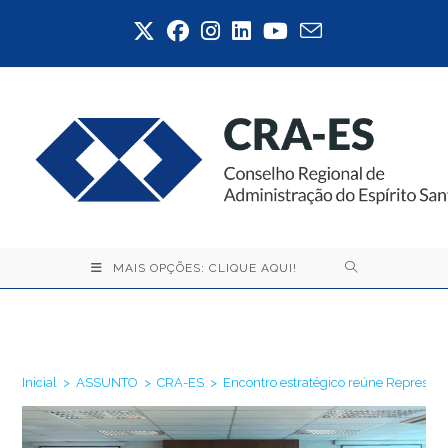
Ir
para
o
conteúdo
MAIS OPÇÕES: CLIQUE AQUI!
Blog
Inicial
>
ASSUNTO
>
CRA-ES
>
Encontro estratégico reúne Represent