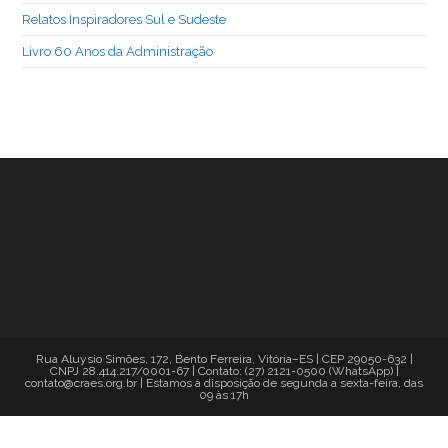
Relatos Inspiradores Sul e Sudeste
Livro 60 Anos da Administração
Rua Aluysio Simões, 172, Bento Ferreira, Vitória–ES | CEP 29050-632 |
CNPJ 28.414.217/0001-67 | Contato: (27) 2121-0500 (WhatsApp) |
contato@craes.org.br | Estamos à disposição de segunda a sexta-feira, das
09 às 17h