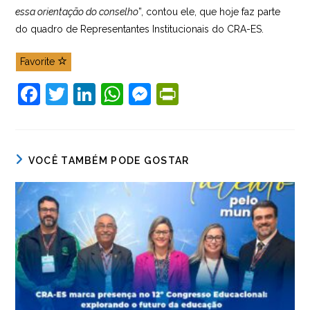
essa orientação do conselho
”, contou ele, que hoje faz parte
do quadro de Representantes Institucionais do CRA-ES.
Favorite
F
T
Li
W
M
Pr
a
w
n
h
e
in
c
itt
k
at
ss
tF
e
er
e
s
e
ri
VOCÊ TAMBÉM PODE GOSTAR
b
dI
A
n
e
o
n
p
g
n
o
p
er
dl
k
y