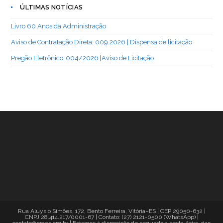
ÚLTIMAS NOTÍCIAS
Livro 60 Anos da Administração
Aviso de Contratação Direta: 009.2026 | Dispensa de licitação
Pregão Eletrônico: 004/2026 | Aviso de Licitação
Rua Aluysio Simões, 172, Bento Ferreira, Vitória–ES | CEP 29050-632 |
CNPJ 28.414.217/0001-67 | Contato: (27) 2121-0500 (WhatsApp) |
contato@craes.org.br | Estamos à disposição de segunda a sexta-feira, das