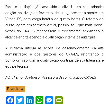
Essa capacitação já havia sido realizada em sua primeira
edição no dia 7 de fevereiro de 2025, presencialmente em
Vitória–ES, com carga horária de quatro horas. O retorno do
curso, agora em formato virtual, possibilitou que mais porta-
vozes do CRA-ES recebessem o treinamento, ampliando o
alcance e fortalecendo a qualificação interna da autarquia.
A iniciativa integra as ações de desenvolvimento da alta
administração e dos gestores do CRA-ES, reforçando o
compromisso com a qualificação contínua de sua liderança e
equipe técnica.
Adm. Fernanda Manso | Assessora de comunicação CRA-ES
Favorite
F
T
Li
W
M
Pr
a
w
n
h
e
in