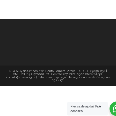
Rua Aluysio Simões, 172, Bento Ferreira, Vitória–ES | CEP 29050-632 |
CNPJ 28.414.217/0001-67 | Contato: (27) 2121-0500 (WhatsApp) |
contato@craes.org.br | Estamos à disposição de segunda a sexta-feira, das
09 às 17h
Precisa de ajuda?
Fale
conosco!