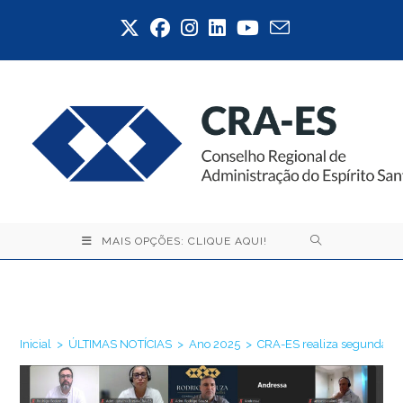
Ir
para
o
conteúdo
MAIS OPÇÕES: CLIQUE AQUI!
Blog
Inicial
>
ÚLTIMAS NOTÍCIAS
>
Ano 2025
>
CRA-ES realiza segunda ed