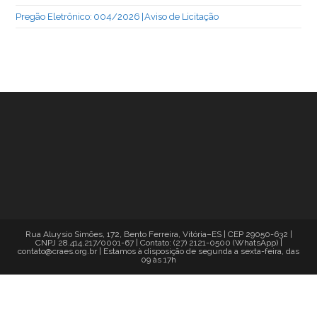
Pregão Eletrônico: 004/2026 | Aviso de Licitação
Rua Aluysio Simões, 172, Bento Ferreira, Vitória–ES | CEP 29050-632 |
CNPJ 28.414.217/0001-67 | Contato: (27) 2121-0500 (WhatsApp) |
contato@craes.org.br | Estamos à disposição de segunda a sexta-feira, das
09 às 17h