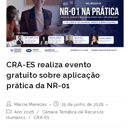
CRA-ES realiza evento
gratuito sobre aplicação
prática da NR-01
Autor
Post
Marcia Menezes
25 de junho de 2026
do
publicado:
Categoria
Ano 2026
/
Câmara Temática de Recursos
post:
do
Humanos
/
CRA-ES
post: