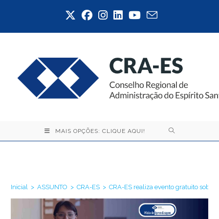
Ir
para
o
conteúdo
MAIS OPÇÕES: CLIQUE AQUI!
Blog
Inicial
>
ASSUNTO
>
CRA-ES
>
CRA-ES realiza evento gratuito sobre 