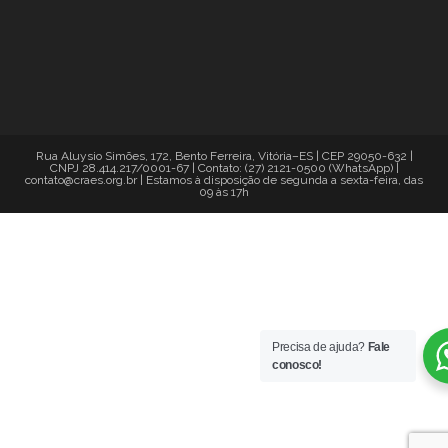
Rua Aluysio Simões, 172, Bento Ferreira, Vitória–ES | CEP 29050-632 |
CNPJ 28.414.217/0001-67 | Contato: (27) 2121-0500 (WhatsApp) |
contato@craes.org.br | Estamos à disposição de segunda a sexta-feira, das
09 às 17h
Precisa de ajuda?
Fale
conosco!