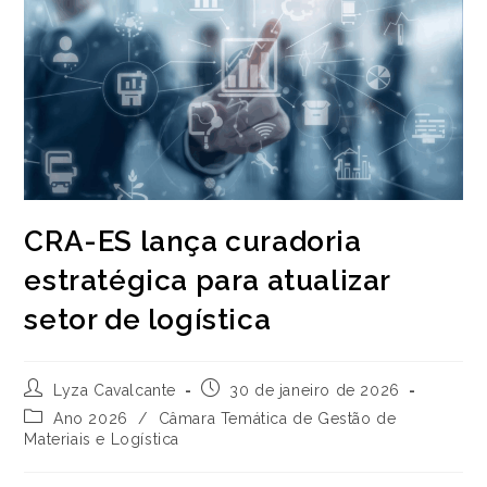
CRA-ES lança curadoria
estratégica para atualizar
setor de logística
Autor
Post
Lyza Cavalcante
30 de janeiro de 2026
do
publicado:
Categoria
Ano 2026
/
Câmara Temática de Gestão de
post:
do
Materiais e Logística
post: