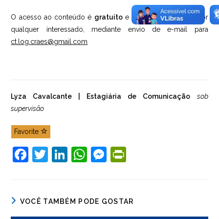
O acesso ao conteúdo é
gratuito
e pode ser solicitado por
qualquer interessado, mediante envio de e-mail para
ct.log.craes@gmail.com
Lyza Cavalcante | Estagiária de Comunicação
sob
supervisão
Favorite
F
T
Li
W
M
Pr
a
w
n
h
e
in
c
itt
k
at
ss
tF
e
er
e
s
e
ri
VOCÊ TAMBÉM PODE GOSTAR
b
dI
A
n
e