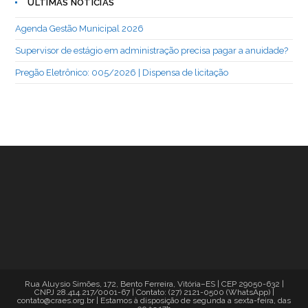
ÚLTIMAS NOTÍCIAS
Agenda Gestão Municipal 2026
Supervisor de estágio em administração precisa pagar a anuidade?
Pregão Eletrônico: 005/2026 | Dispensa de licitação
Rua Aluysio Simões, 172, Bento Ferreira, Vitória–ES | CEP 29050-632 |
CNPJ 28.414.217/0001-67 | Contato: (27) 2121-0500 (WhatsApp) |
contato@craes.org.br | Estamos à disposição de segunda a sexta-feira, das