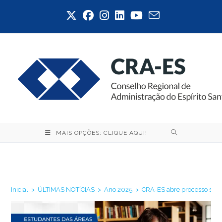
Ir
para
o
conteúdo
MAIS OPÇÕES: CLIQUE AQUI!
Blog
Inicial
>
ÚLTIMAS NOTÍCIAS
>
Ano 2025
>
CRA-ES abre processo selet