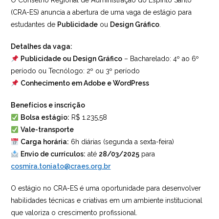
O Conselho Regional de Administração do Espírito Santo
(CRA-ES) anuncia a abertura de uma vaga de estágio para
estudantes de
Publicidade
ou
Design Gráfico
.
Detalhes da vaga:
Publicidade ou Design Gráfico
– Bacharelado: 4º ao 6º
período ou Tecnólogo: 2º ou 3º período
Conhecimento em Adobe e WordPress
Benefícios e inscrição
Bolsa estágio:
R$ 1.235,58
Vale-transporte
Carga horária:
6h diárias (segunda a sexta-feira)
Envio de currículos:
até
28/03/2025
para
cosmira.toniato@craes.org.br
O estágio no CRA-ES é uma oportunidade para desenvolver
habilidades técnicas e criativas em um ambiente institucional
que valoriza o crescimento profissional.