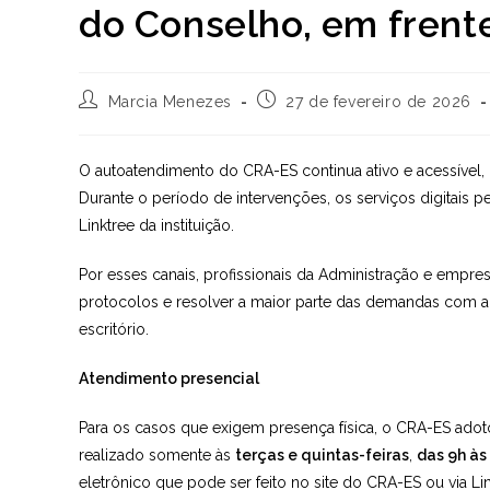
do Conselho, em frent
Autor
Post
Marcia Menezes
27 de fevereiro de 2026
do
publicado:
post:
O autoatendimento do CRA-ES continua ativo e acessível, 
Durante o período de intervenções, os serviços digitais p
Linktree da instituição.
Por esses canais, profissionais da Administração e empre
protocolos e resolver a maior parte das demandas com au
escritório.
Atendimento presencial
Para os casos que exigem presença física, o CRA-ES adot
realizado somente às
terças e quintas-feiras
,
das 9h às
eletrônico que pode ser feito no site do CRA-ES ou via Li