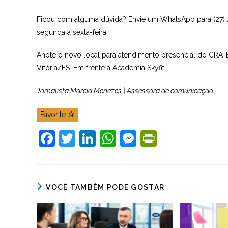
Ficou com alguma dúvida? Envie um WhatsApp para (27) 21
segunda a sexta-feira.
Anote o novo local para atendimento presencial do CRA-ES
Vitória/ES. Em frente à Academia Skyfit.
Jornalista Márcia Menezes | Assessora de comunicação
Favorite
F
T
Li
W
M
Pr
a
w
n
h
e
in
c
itt
k
at
ss
tF
e
er
e
s
e
ri
VOCÊ TAMBÉM PODE GOSTAR
b
dI
A
n
e
o
n
p
g
n