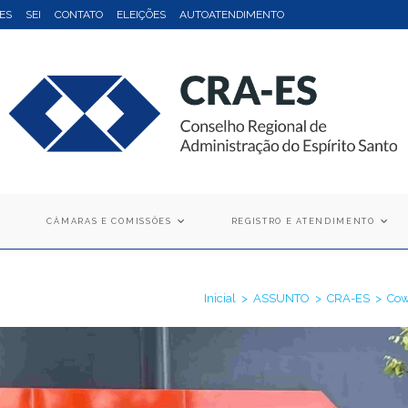
ES
SEI
CONTATO
ELEIÇÕES
AUTOATENDIMENTO
CÂMARAS E COMISSÕES
REGISTRO E ATENDIMENTO
Inicial
>
ASSUNTO
>
CRA-ES
>
Cow