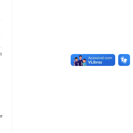
.
lo
er