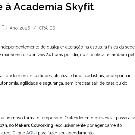
e à Academia Skyfit
Categoria
Ano 2026
/
CRA-ES
do
post:
independentemente de qualquer alteração na estrutura física da sede
ermanecem disponíveis 24 horas por dia, no site oficial e também pe
sas podem emitir certidões, atualizar dados cadastrais, acompanhar
tonomia, agilidade e segurança, sem precisar sair de casa ou do
ou um novo formato temporário. O atendimento presencial passa a s
 17h, no Makers Coworking
, exclusivamente por agendamento
nktree. Clique
AQUI
para fazer seu agendamento.