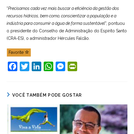
“
Precisamos cada vez mais buscar a eficiência da gestão dos
recursos hídricos, bem como, conscientizar a população e a
indústria para consumir a água de forma sustentável
”, pontuou
o presidente do Conselho de Administração do Espírito Santo
(CRA-ES), o administrador Hércules Falcão.
Favorite
F
T
Li
W
M
Pr
a
w
n
h
e
in
c
itt
k
at
ss
tF
e
er
e
s
e
ri
VOCÊ TAMBÉM PODE GOSTAR
b
dI
A
n
e
o
n
p
g
n
o
p
er
dl
k
y