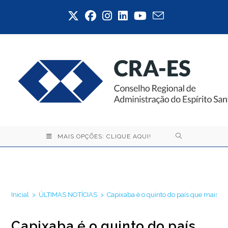
Ir
para
o
conteúdo
MAIS OPÇÕES: CLIQUE AQUI!
Blog
Inicial
>
ÚLTIMAS NOTÍCIAS
>
Capixaba é o quinto do país que mais 
Capixaba é o quinto do país