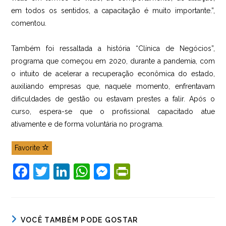
em todos os sentidos, a capacitação é muito importante.”,
comentou.
Também foi ressaltada a história “Clínica de Negócios”,
programa que começou em 2020, durante a pandemia, com
o intuito de acelerar a recuperação econômica do estado,
auxiliando empresas que, naquele momento, enfrentavam
dificuldades de gestão ou estavam prestes a falir. Após o
curso, espera-se que o profissional capacitado atue
ativamente e de forma voluntária no programa.
Favorite
F
T
Li
W
M
Pr
a
w
n
h
e
in
c
itt
k
at
ss
tF
e
er
e
s
e
ri
VOCÊ TAMBÉM PODE GOSTAR