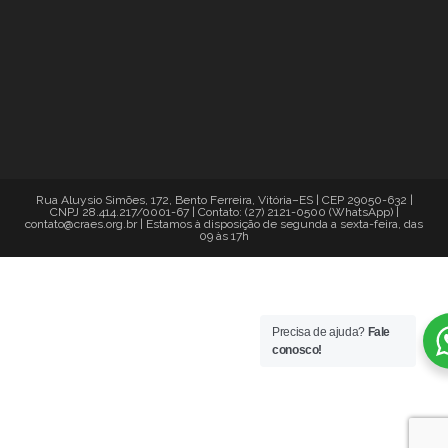
Rua Aluysio Simões, 172, Bento Ferreira, Vitória–ES | CEP 29050-632 |
CNPJ 28.414.217/0001-67 | Contato: (27) 2121-0500 (WhatsApp) |
contato@craes.org.br | Estamos à disposição de segunda a sexta-feira, das
09 às 17h
Precisa de ajuda?
Fale
conosco!