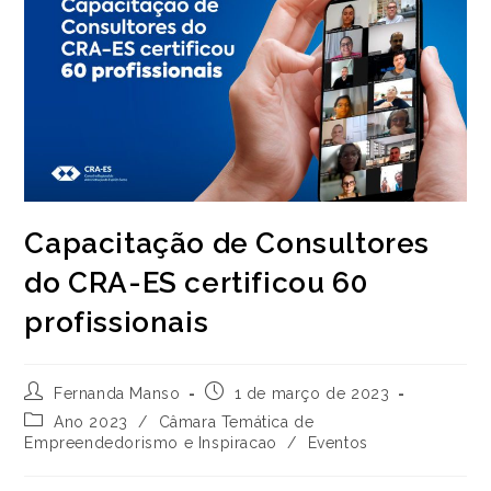
Capacitação de Consultores
do CRA-ES certificou 60
profissionais
Autor
Post
Fernanda Manso
1 de março de 2023
do
publicado:
Categoria
Ano 2023
/
Câmara Temática de
post:
do
Empreendedorismo e Inspiracao
/
Eventos
post: