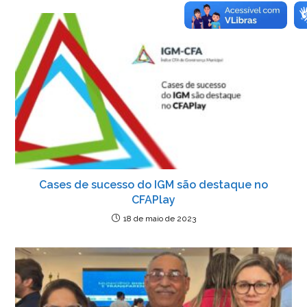
b
dI
A
n
e
o
n
p
g
n
o
p
er
dl
k
y
Cases de sucesso do IGM são destaque no
CFAPlay
18 de maio de 2023