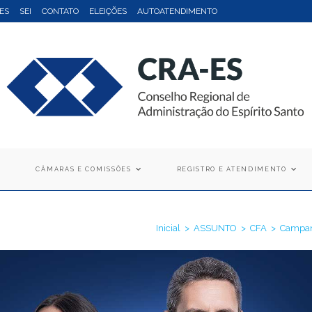
ES
SEI
CONTATO
ELEIÇÕES
AUTOATENDIMENTO
CÂMARAS E COMISSÕES
REGISTRO E ATENDIMENTO
Inicial
>
ASSUNTO
>
CFA
>
Campanh