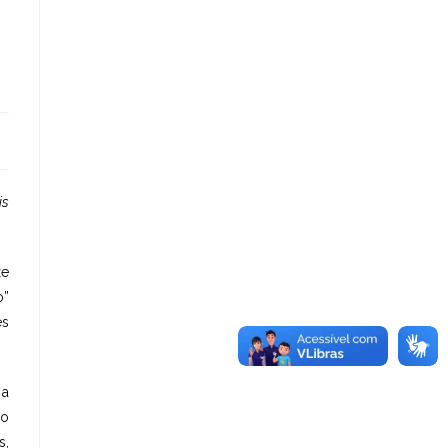
is
xe
o”
es
 a
 o
s,