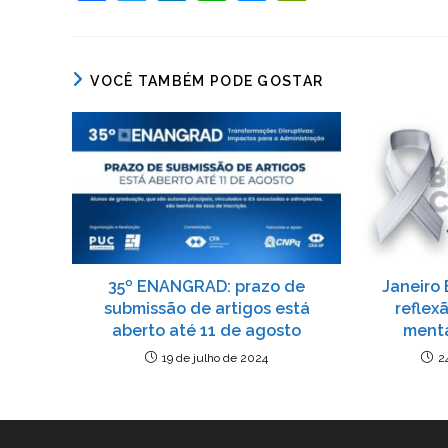
a
w
n
h
e
in
c
itt
k
at
ss
tF
e
er
e
s
e
ri
VOCÊ TAMBÉM PODE GOSTAR
b
dI
A
n
e
o
n
p
g
n
o
p
er
dl
k
y
35º ENANGRAD: prazo de
Janeiro
submissão de artigos está
reflex
aberto até 11 de agosto
menta
19 de julho de 2024
2