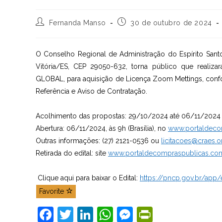
Autor
Post
Fernanda Manso
30 de outubro de 2024
do
publicado:
post:
O Conselho Regional de Administração do Espírito Santo
Vitória/ES, CEP 29050-632, torna público que realiza
GLOBAL, para aquisição de Licença Zoom Mettings, conf
Referência e Aviso de Contratação.
Acolhimento das propostas: 29/10/2024 até 06/11/2024
Abertura: 06/11/2024, às 9h (Brasília), no
www.portaldeco
Outras informações: (27) 2121-0536 ou
licitacoes@craes.o
Retirada do edital: site
www.portaldecompraspublicas.co
Clique aqui para baixar o Edital:
https://pncp.gov.br/app
Favorite
F
T
Li
W
M
Pr