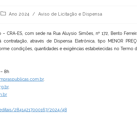
Categoria
Ano 2024
/
Aviso de Licitação e Dispensa
do
post:
 – CRA-ES, com sede na Rua Aluysio Simões, nº 172, Bento Ferreir
rá contratação, através de Dispensa Eletrônica, tipo MENOR PRE
orme condições, quantidades e exigências estabelecidas no Termo 
 – 8h
mpraspublicas.com.br
.
rg.br
.
m.br
/editais/28414217000167/2024/48