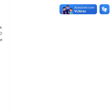
a,
ÇO
de