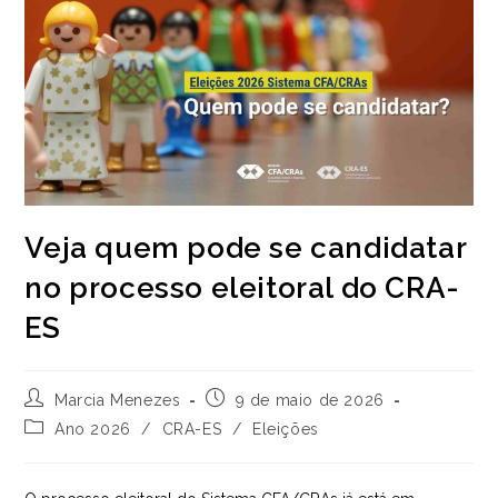
Veja quem pode se candidatar
no processo eleitoral do CRA-
ES
Autor
Post
Marcia Menezes
9 de maio de 2026
do
publicado:
Categoria
Ano 2026
/
CRA-ES
/
Eleições
post:
do
post: