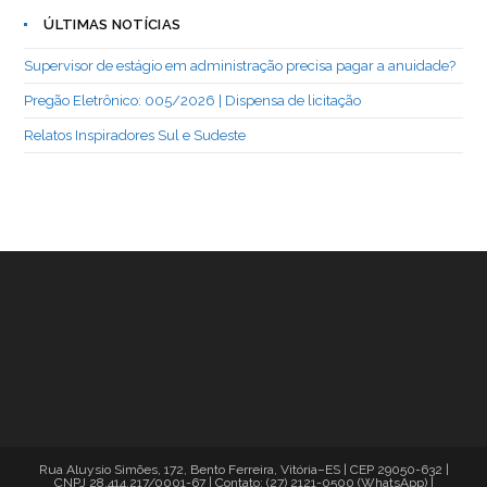
ÚLTIMAS NOTÍCIAS
Supervisor de estágio em administração precisa pagar a anuidade?
Pregão Eletrônico: 005/2026 | Dispensa de licitação
Relatos Inspiradores Sul e Sudeste
Rua Aluysio Simões, 172, Bento Ferreira, Vitória–ES | CEP 29050-632 |
CNPJ 28.414.217/0001-67 | Contato: (27) 2121-0500 (WhatsApp) |