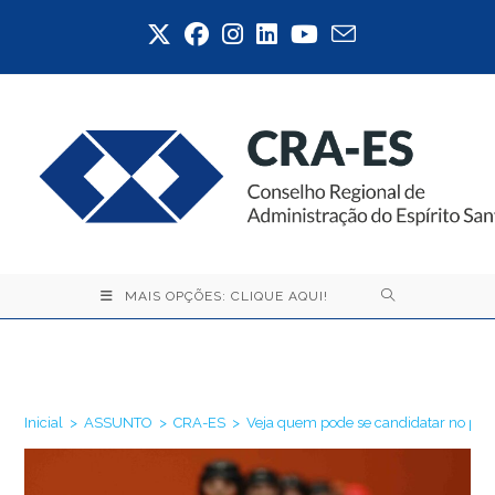
Ir
para
o
conteúdo
MAIS OPÇÕES: CLIQUE AQUI!
Blog
Inicial
>
ASSUNTO
>
CRA-ES
>
Veja quem pode se candidatar no proc