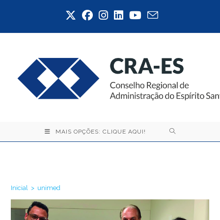
Ir
para
o
conteúdo
MAIS OPÇÕES: CLIQUE AQUI!
unimed
Inicial
>
unimed