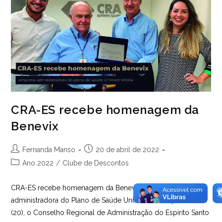
CRA-ES recebe homenagem da
Benevix
Autor
Post
Fernanda Manso
20 de abril de 2022
do
publicado:
Categoria
Ano 2022
/
Clube de Descontos
post:
do
post:
CRA-ES recebe homenagem da Benevix A empresa é
administradora do Plano de Saúde UnimedNesta quarta-feira
(20), o Conselho Regional de Administração do Espírito Santo