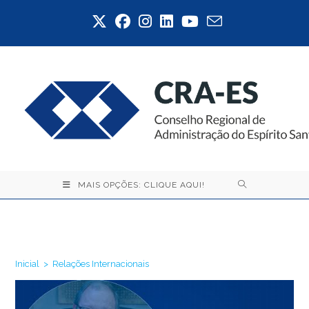
Ir
para
o
conteúdo
MAIS OPÇÕES: CLIQUE AQUI!
Relações Internacionais
Inicial
>
Relações Internacionais