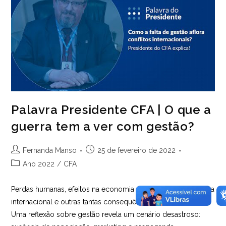
Palavra Presidente CFA | O que a
guerra tem a ver com gestão?
Autor
Post
Fernanda Manso
25 de fevereiro de 2022
do
publicado:
Categoria
Ano 2022
/
CFA
post:
do
post:
Perdas humanas, efeitos na economia mundial, crise financeira
internacional e outras tantas consequências de uma guerra.
Uma reflexão sobre gestão revela um cenário desastroso: