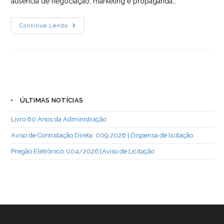
ausência de negociação, marketing e propaganda…
Palavra
Continue Lendo
Presidente
CFA
|
O
Que
A
Guerra
Tem
A
Ver
ÚLTIMAS NOTÍCIAS
Com
Gestão?
Livro 60 Anos da Administração
Aviso de Contratação Direta: 009.2026 | Dispensa de licitação
Pregão Eletrônico: 004/2026 | Aviso de Licitação