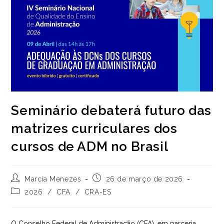
Seminário debaterá futuro das
matrizes curriculares dos
cursos de ADM no Brasil
Autor
Post
Marcia Menezes
26 de março de 2026
do
publicado:
Categoria
2026
/
CFA
/
CRA-ES
post:
do
post:
O Conselho Federal de Administração (CFA), em parceria