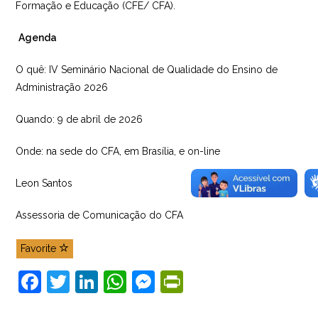
Formação e Educação (CFE/ CFA).
Agenda
O quê: IV Seminário Nacional de Qualidade do Ensino de
Administração 2026
Quando: 9 de abril de 2026
Onde: na sede do CFA, em Brasília, e on-line
Leon Santos
Assessoria de Comunicação do CFA
Favorite
F
T
Li
W
M
Pr
a
w
n
h
e
in