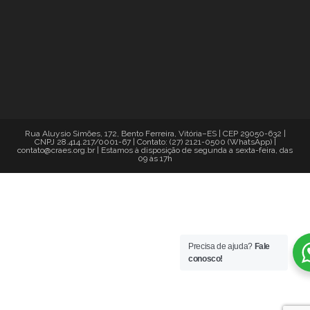
Rua Aluysio Simões, 172, Bento Ferreira, Vitória–ES | CEP 29050-632 |
CNPJ 28.414.217/0001-67 | Contato: (27) 2121-0500 (WhatsApp) |
contato@craes.org.br | Estamos à disposição de segunda a sexta-feira, das
09 às 17h
Precisa de ajuda?
Fale
conosco!