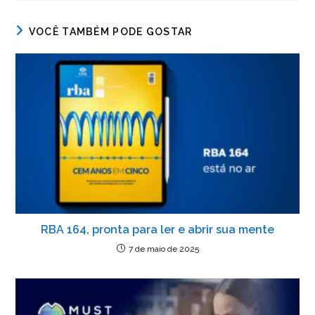
c
itt
k
at
ss
tF
e
er
e
s
e
ri
VOCÊ TAMBÉM PODE GOSTAR
b
dI
A
n
e
o
n
p
g
n
o
p
er
dl
k
y
RBA 164, pronta para ler e abrir sua mente
7 de maio de 2025