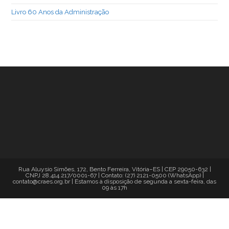
Livro 60 Anos da Administração
Rua Aluysio Simões, 172, Bento Ferreira, Vitória–ES | CEP 29050-632 |
CNPJ 28.414.217/0001-67 | Contato: (27) 2121-0500 (WhatsApp) |
contato@craes.org.br | Estamos à disposição de segunda a sexta-feira, das
09 às 17h