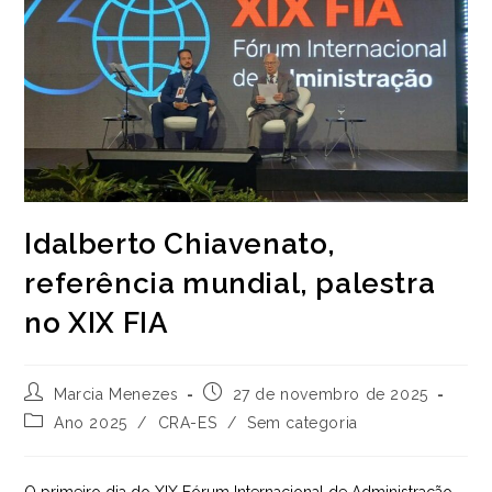
Idalberto Chiavenato,
referência mundial, palestra
no XIX FIA
Autor
Post
Marcia Menezes
27 de novembro de 2025
do
publicado:
Categoria
Ano 2025
/
CRA-ES
/
Sem categoria
post:
do
post: