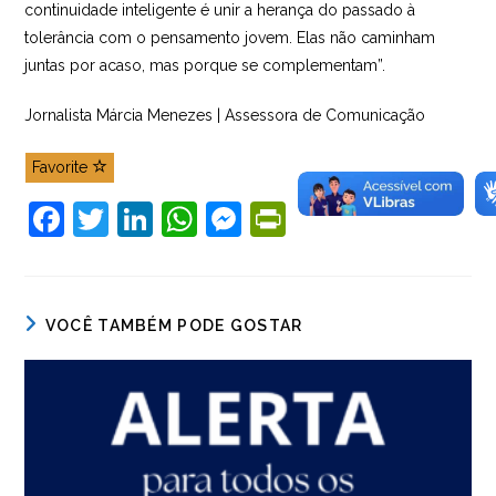
continuidade inteligente é unir a herança do passado à
tolerância com o pensamento jovem. Elas não caminham
juntas por acaso, mas porque se complementam”.
Jornalista Márcia Menezes | Assessora de Comunicação
Favorite
F
T
Li
W
M
Pr
a
w
n
h
e
in
c
itt
k
at
ss
tF
e
er
e
s
e
ri
VOCÊ TAMBÉM PODE GOSTAR
b
dI
A
n
e
o
n
p
g
n
o
p
er
dl
k
y