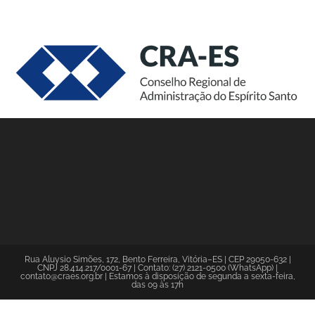
Rua Aluysio Simões, 172, Bento Ferreira, Vitória–ES | CEP 29050-632 |
CNPJ 28.414.217/0001-67 | Contato: (27) 2121-0500 (WhatsApp) |
contato@craes.org.br | Estamos à disposição de segunda a sexta-feira,
das 09 às 17h