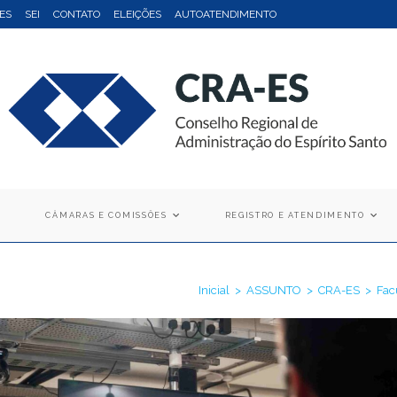
ES
SEI
CONTATO
ELEIÇÕES
AUTOATENDIMENTO
CÂMARAS E COMISSÕES
REGISTRO E ATENDIMENTO
Inicial
>
ASSUNTO
>
CRA-ES
>
Fac