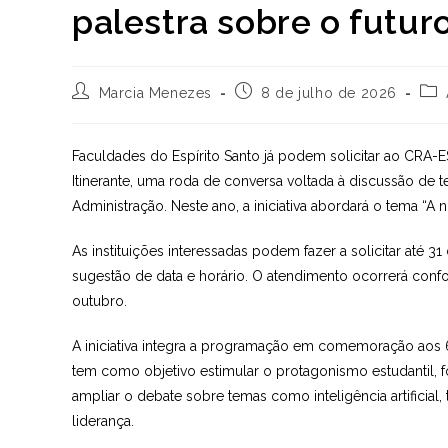
palestra sobre o futur
Autor
Post
Cat
Marcia Menezes
8 de julho de 2026
do
publicado:
do
post:
post
Faculdades do Espírito Santo já podem solicitar ao CRA-E
Itinerante, uma roda de conversa voltada à discussão de t
Administração. Neste ano, a iniciativa abordará o tema “A n
As instituições interessadas podem fazer a solicitar até 
sugestão de data e horário. O atendimento ocorrerá con
outubro.
A iniciativa integra a programação em comemoração aos 6
tem como objetivo estimular o protagonismo estudantil, f
ampliar o debate sobre temas como inteligência artificial,
liderança.