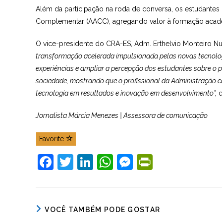
Além da participação na roda de conversa, os estudantes
Complementar (AACC), agregando valor à formação acad
O vice-presidente do CRA-ES, Adm. Erthelvio Monteiro Nu
transformação acelerada impulsionada pelas novas tecnolog
experiências e ampliar a percepção dos estudantes sobre o 
sociedade, mostrando que o profissional da Administração 
tecnologia em resultados e inovação em desenvolvimento”,
d
Jornalista Márcia Menezes | Assessora de comunicação
Favorite
F
T
Li
W
M
Pr
a
w
n
h
e
in
c
itt
k
at
ss
tF
e
er
e
s
e
ri
VOCÊ TAMBÉM PODE GOSTAR