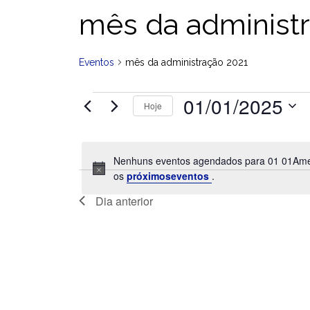
mês da administ
Eventos
mês da administração 2021
01/01/2025
Eventos
Hoje
for
01
S
01America/Sao_Paulo
e
janeiro
Nenhuns eventos agendados para 01 01Amer
l
01America/Sao_Paulo
os
próximoseventos
.
2025
e
c
Dia anterior
i
o
n
e
a
d