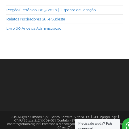
Pregão Eletrônico: 005/2026 | Dispensa de licitação
Relatos Inspiradores Sul e Sudeste
Livro 60 Anos da Administração
Rua Aluysio Simões, 172, Bento Ferreira, Vitória–ES | CEP 29050-632 |
CNPJ 28.414.217/0001-67 | Contato: (27) 2121-0500 (WhatsApp) |
Precisa de ajuda?
Fale
contato@craes.org.br | Estamos à disposição de segunda a sexta-feira, das
09 às 17h
conosco!