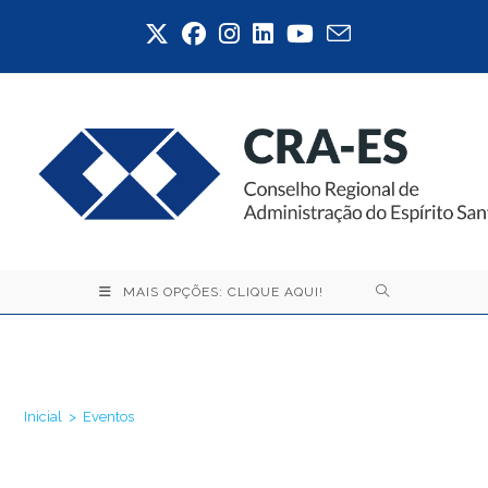
Ir
para
o
conteúdo
MAIS OPÇÕES: CLIQUE AQUI!
Eventos
Inicial
>
Eventos