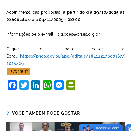
Acolhimento das propostas:
à partir do dia 29/10/2025 às
08h00 até o dia 04/11/2025 – 08h00.
Informações pelo e-mail: licitacoes@craes.org.br.
Clique aqui para baixar o
Edital
https://pncp.gov.br/app/editais/28414217000167/
2025/29
Favorite
F
T
Li
W
M
Pr
a
w
n
h
e
in
c
itt
k
at
ss
tF
e
er
e
s
e
ri
VOCÊ TAMBÉM PODE GOSTAR
b
dI
A
n
e