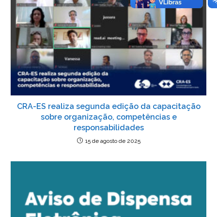
o
n
p
g
n
o
p
er
dl
k
y
CRA-ES realiza segunda edição da capacitação
sobre organização, competências e
responsabilidades
15 de agosto de 2025