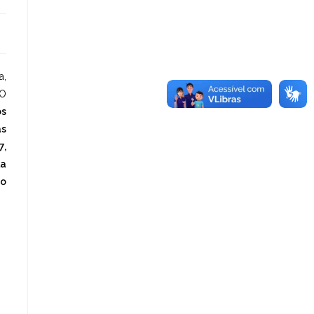
a,
ÇO
os
as
7,
la
do