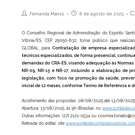
Autor
Post
Ca
Fernanda Manso
8 de agosto de 2025
do
publicado:
d
post:
po
O Conselho Regional de Administração do Espírito Santo
Vitória/ES, CEP 29050-632, torna público que realiza
GLOBAL, para
Contratação de empresa especializad
técnicos especializados, de forma presencial, continu
demandas do CRA-ES, visando adequação às Normas R
NR-09, NR-15 e NR-17, incluindo a elaboração de pr
legislação, com foco na promoção da saúde, preven
inicial de 12 meses, conforme Termo de Referência e 
Acolhimento das propostas: 08/08/2025 até 13/08/2025
Abertura: 13/08/2025, às 9h (Brasília), no
www.portaldeco
Outras informações: (27) 2121-0534 ou cosmira.toniato@cr
Retirada do edital: site
www.portaldecompraspublicas.co