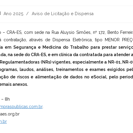
tegoria
Ano 2025
/
Aviso de Licitação e Dispensa
o
st:
 – CRA-ES, com sede na Rua Aluysio Simões, nº 172, Bento Ferreir
rá contratação, através de Dispensa Eletrônica, tipo MENOR PRE
a em Segurança e Medicina do Trabalho para prestar serviç
ada, na sede do CRA-ES, e em clínica da contratada para atender 
egulamentadoras (NRs) vigentes, especialmente a NR-01, NR-0
ogramas, laudos, análises, treinamentos e exames exigidos pe
ção de riscos e alimentação de dados no eSocial, pelo perío
demais anexos.
 – 8h
mpraspublicas.com.br
.
aes.org.br
m.br