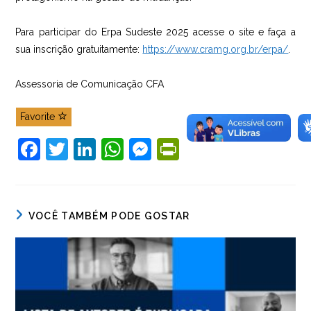
Para participar do Erpa Sudeste 2025 acesse o site e faça a
sua inscrição gratuitamente:
https://www.cramg.org.br/erpa/
.
Assessoria de Comunicação CFA
Favorite
F
T
Li
W
M
Pr
a
w
n
h
e
in
c
itt
k
at
ss
tF
e
er
e
s
e
ri
VOCÊ TAMBÉM PODE GOSTAR
b
dI
A
n
e
o
n
p
g
n
o
p
er
dl
k
y