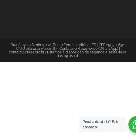
Rua Aluysio Simões, 172, Bento Ferreira, Vitória–ES | CEP 29050-632 |
CNPJ 28.414.217/0001-67 | Contato: (27) 2121-0500 (WhatsApp) |
contato@craes.org.br | Estamos à disposição de segunda a sexta-feira,
das 09 às 17h
Precisa de ajuda?
Fale
conosco!